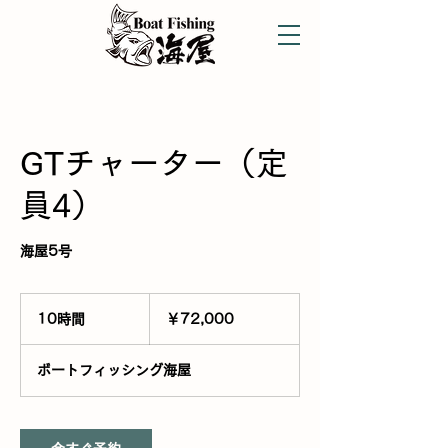
GTチャーター（定
員4）
海屋5号
72,000
円
10時間
1
￥72,000
0
時
ボートフィッシング海屋
間